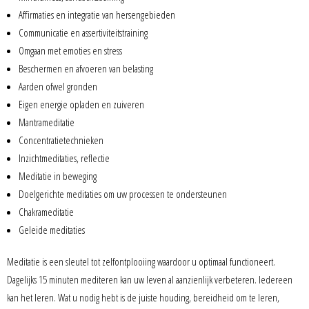
Affirmaties en integratie van hersengebieden
Communicatie en assertiviteitstraining
Omgaan met emoties en stress
Beschermen en afvoeren van belasting
Aarden ofwel gronden
Eigen energie opladen en zuiveren
Mantrameditatie
Concentratietechnieken
Inzichtmeditaties, reflectie
Meditatie in beweging
Doelgerichte meditaties om uw processen te ondersteunen
Chakrameditatie
Geleide meditaties
Meditatie is een sleutel tot zelfontplooiing waardoor u optimaal functioneert.
Dagelijks 15 minuten mediteren kan uw leven al aanzienlijk verbeteren. Iedereen
kan het leren. Wat u nodig hebt is de juiste houding, bereidheid om te leren,