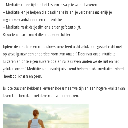
– Meditatie kan de tijd die het kost om in slaap te vallen halveren
– Meditatie kan je helpen die deadline te halen, je verbetert aanzienlijk je
cognitieve vaardigheden en concentratie
– Meditatie maakt dat je slim en alert en gefocust blijft.
Bewuste aandacht maakt alles mooier en lichter
Tijdens de meditatie en mindfulnesscursus leert u dat geluk een gevoel is dat niet
op straat ligt maar een onderdeel vormt van onszelf. Door naar onze intuïtie te
luisteren en onze eigen zuivere doelen na te streven vinden we de rust en het
geluk in onszelf. Meditatie kan u daarbij uitstekend helpen omdat meditatie invloed
heeft op lichaam en geest.
Talloze cursisten hebben al ervaren hoe u meer welzijn en een hogere kwaliteit van
leven kunt bereiken met deze meditatietechnieken.