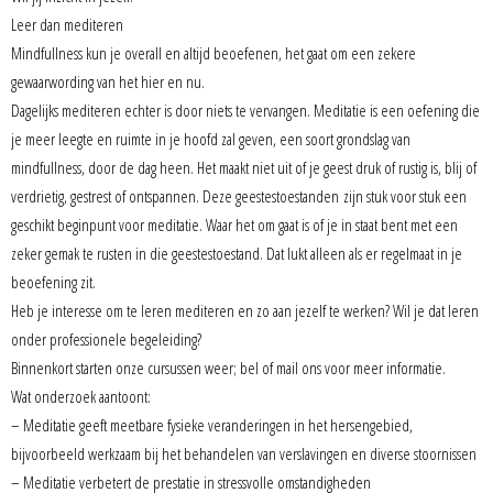
Leer dan mediteren
Mindfullness kun je overall en altijd beoefenen, het gaat om een zekere
gewaarwording van het hier en nu.
Dagelijks mediteren echter is door niets te vervangen. Meditatie is een oefening die
je meer leegte en ruimte in je hoofd zal geven, een soort grondslag van
mindfullness, door de dag heen. Het maakt niet uit of je geest druk of rustig is, blij of
verdrietig, gestrest of ontspannen. Deze geestestoestanden
zijn stuk voor stuk een
geschikt beginpunt voor meditatie. Waar het om gaat is of je in staat bent met een
zeker gemak te rusten in die geestestoestand. Dat lukt alleen als er regelmaat in je
beoefening zit.
Heb je interesse om te leren mediteren en zo aan jezelf te werken? Wil je dat leren
onder professionele begeleiding?
Binnenkort starten onze cursussen weer; bel of mail ons voor meer informatie.
Wat onderzoek aantoont:
– Meditatie geeft meetbare fysieke veranderingen in het hersengebied,
bijvoorbeeld werkzaam bij het behandelen van verslavingen en diverse stoornissen
– Meditatie verbetert de prestatie in stressvolle omstandigheden