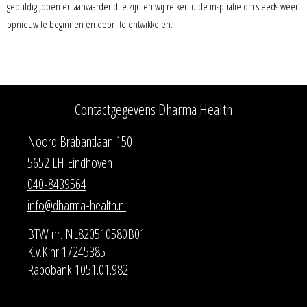
geduldig ,open en aanvaardend te zijn en wij reiken u de inspiratie om steeds weer
opnieuw te beginnen en door te ontwikkelen.
Contactgegevens Dharma Health
Noord Brabantlaan 150
5652 LH Eindhoven
040-8439564
info@dharma-health.nl
BTW nr. NL820510580B01
K.v.K.nr 17245385
Rabobank 1051.01.982