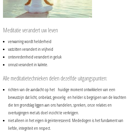
Meditatie verandert uw leven
verwarring wordt helderheid
vastzitten verandert in vrijheid
ontevredenheid verandert in geluk
onrust verandert in kalmte.
Alle meditatietechnieken delen dezelfde uitgangspunten:
richten van de aandacht op het huidige moment ontwikkelen van een
bewustzijn dat licht, onbelast, gevoelig en helder is begrijpen van de krachten
die ten grondslag liggen aan ons handelen, spreken, onze relaties en
overtuigingen met als doel inzicht te verkrijgen.
niet alleen in het eigen ik geïnteresseerd. Mededogen is het fundament van
liefde, integriteit en respect.