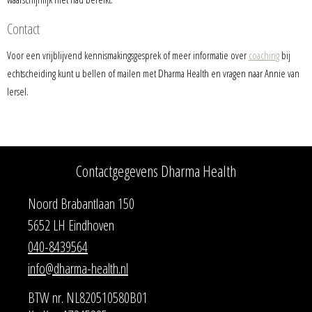
Contact
Voor een vrijblijvend kennismakingsgesprek of meer informatie over
coaching
bij
echtscheiding kunt u bellen of mailen met Dharma Health en vragen naar Annie van
Iersel.
Contactgegevens Dharma Health
Noord Brabantlaan 150
5652 LH Eindhoven
040-8439564
info@dharma-health.nl
BTW nr. NL820510580B01