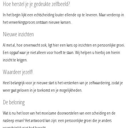
Hoe herstel je je gedeukte zelfbeeld?
In het begin lijkt een echtscheiding louter ellende op te leveren. Maar verderop in
het verwerkingsproces ontstaan nieuwe kansen.
Nieuwe inzichten
Al met al, hoe onverwacht ook, ligt hier een kans op inzichten en persoonlijke groei.
Een opgaaf waar je niet alleen voor hoeft te staan. Wij helpen u hierbij om hierin
inzicht te krijgen.
Waardeer jezelf!
Heel belangrijk voor je nieuwe start is het versterken van je zelfwaardering, zodat je
weer gaat geloven in je toekomst en je mogelijkheden.
De beloning
Wat is nu het loon van het moeizame doorworstelen van een scheiding en de
nasleep ervan? Het antwoord kan zijn: een persoonlijke groei die je anders
waarschijnlijk niet had bereikt.