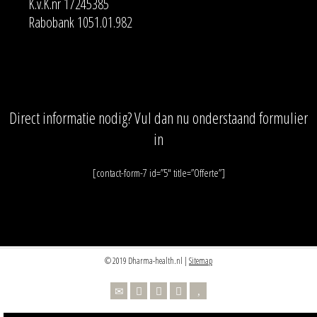
K.v.K.nr 17245385
Rabobank 1051.01.982
Direct informatie nodig? Vul dan nu onderstaand formulier
in
[contact-form-7 id=”5″ title=”Offerte”]
© 2019 Dharma-health.nl |
Sitemap