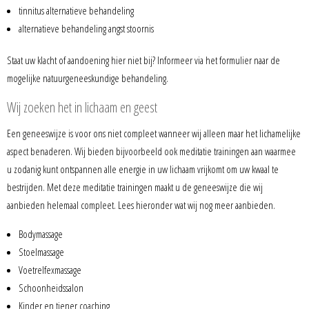
tinnitus alternatieve behandeling
alternatieve behandeling angst stoornis
Staat uw klacht of aandoening hier niet bij? Informeer via het formulier naar de
mogelijke natuurgeneeskundige behandeling.
Wij zoeken het in lichaam en geest
Een geneeswijze is voor ons niet compleet wanneer wij alleen maar het lichamelijke
aspect benaderen. Wij bieden bijvoorbeeld ook meditatie trainingen aan waarmee
u zodanig kunt ontspannen alle energie in uw lichaam vrijkomt om uw kwaal te
bestrijden. Met deze meditatie trainingen maakt u de geneeswijze die wij
aanbieden helemaal compleet. Lees hieronder wat wij nog meer aanbieden.
Bodymassage
Stoelmassage
Voetrelfexmassage
Schoonheidssalon
Kinder en tiener coaching