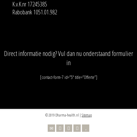
K.v.K.nr 17245385
Rabobank 1051.01.982
Direct informatie nodig? Vul dan nu onderstaand formulier
in
[contact-form-7 id=”5″ title=”Offerte”]
© 2019 Dharma-health.nl |
Sitemap