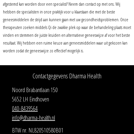
afgestemd kan worden door een specialist? Neem dan contact op met ons. Wij
hebben de specialisten in onze praktijk voor u klaarstaan die met de beste
geneesmiddelen de strijd aan kunnen gaan met uw gezondheidsproblemen. Onze
therapeuten zoeken middels Qi de zwakke plek op waar de behandeling plaats moet
vinden en stemmen de juiste kruiden en alternatieve geneeswijze af voor het beste
resultaat. Wij hebben een ruime keuze aan geneesmiddelen waar uit gekozen kan
worden zodat de geneeswijze zo effectief mogelijk is.
Contactgegevens Dharma Health
Noord Brabantlaan 150
5652 LH Eindhoven
040-8439564
info@dharma-health.nl
BTW nr. NL820510580B01