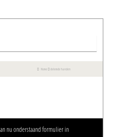
Home
delemde handen
dan nu onderstaand formulier in