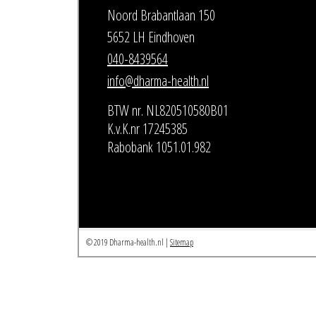
Noord Brabantlaan 150
5652 LH Eindhoven
040-8439564
info@dharma-health.nl
BTW nr. NL820510580B01
K.v.K.nr 17245385
Rabobank 1051.01.982
© 2019 Dharma-health.nl |
Sitemap