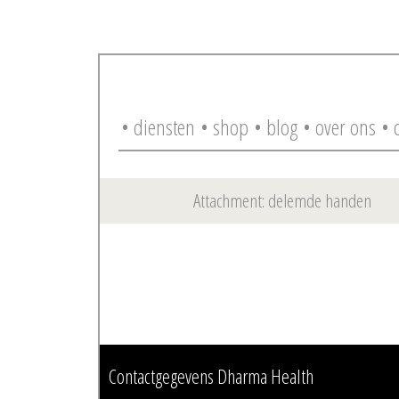
• diensten
• shop
• blog
• over ons
• 
Attachment: delemde handen
Contactgegevens Dharma Health