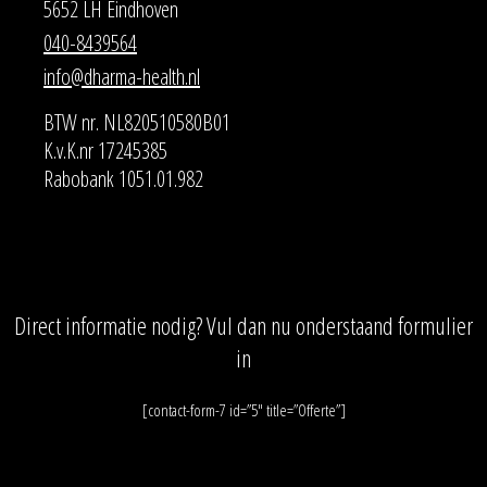
5652 LH Eindhoven
040-8439564
info@dharma-health.nl
BTW nr. NL820510580B01
K.v.K.nr 17245385
Rabobank 1051.01.982
Direct informatie nodig? Vul dan nu onderstaand formulier
in
[contact-form-7 id=”5″ title=”Offerte”]