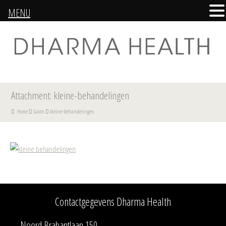
MENU
Attachment: kleine-behandelingen
Home
Salon
kleine-behandelingen
Contactgegevens Dharma Health
Noord Brabantlaan 150