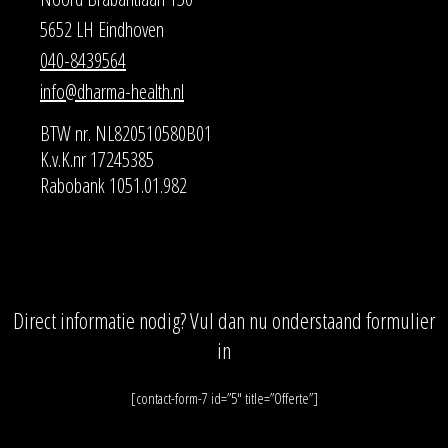
5652 LH Eindhoven
040-8439564
info@dharma-health.nl
BTW nr. NL820510580B01
K.v.K.nr 17245385
Rabobank 1051.01.982
Direct informatie nodig? Vul dan nu onderstaand formulier
in
[contact-form-7 id=”5″ title=”Offerte”]