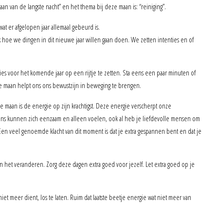
aan van de langste nacht” en het thema bij deze maan is: “reiniging”.
at er afgelopen jaar allemaal gebeurd is.
hoe we dingen in dit nieuwe jaar willen gaan doen. We zetten intenties en of
s voor het komende jaar op een rijtje te zetten. Sta eens een paar minuten of
lle maan helpt ons ons bewustzijn in beweging te brengen.
maan is de energie op zijn krachtigst. Deze energie verscherpt onze
ns kunnen zich eenzaam en alleen voelen, ook al heb je liefdevolle mensen om
t. Een veel genoemde klacht van dit moment is dat je extra gespannen bent en dat je
an het veranderen. Zorg deze dagen extra goed voor jezelf. Let extra goed op je
niet meer dient, los te laten. Ruim dat laatste beetje energie wat niet meer van