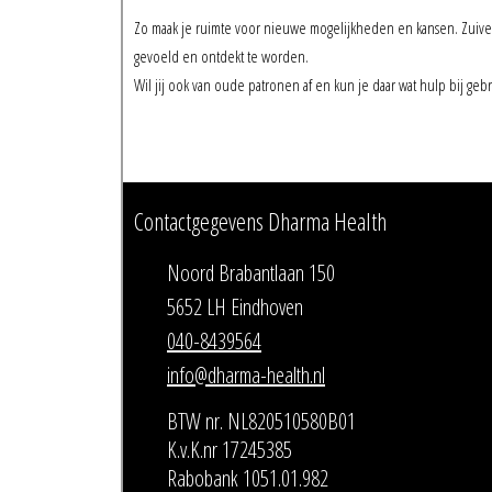
Zo maak je ruimte voor nieuwe mogelijkheden en kansen. Zuiver 
gevoeld en ontdekt te worden.
Wil jij ook van oude patronen af en kun je daar wat hulp bij gebr
Contactgegevens Dharma Health
Noord Brabantlaan 150
5652 LH Eindhoven
040-8439564
info@dharma-health.nl
BTW nr. NL820510580B01
K.v.K.nr 17245385
Rabobank 1051.01.982