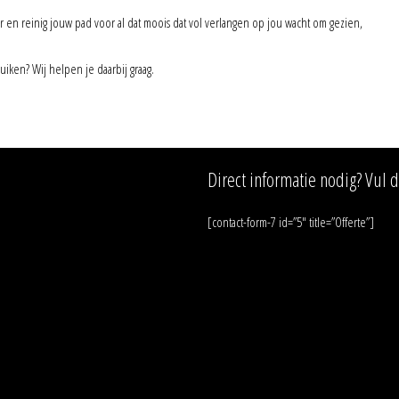
en reinig jouw pad voor al dat moois dat vol verlangen op jou wacht om gezien,
uiken? Wij helpen je daarbij graag.
Direct informatie nodig? Vul 
[contact-form-7 id=”5″ title=”Offerte”]