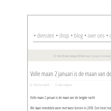
• diensten
• shop
• blog
• over ons
• 
Home
Geen categorie
Volle maan 2 januari is de maan
Volle maan 2 januari is de maan van de
Dharma-Health
Geen categorie
Volle maan 2 januari is de maan van de langste nacht
We staan inmiddels weer met twee benen in 2018. Een heel nieu