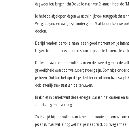
dag weer iets langer licht.De volle maan van 2 januari heet de “M
Je hebt de afgelopen dagen waarschijnlijk vaak teruggedacht aan w
Wat goed ging en wat (iets) minder goed. Vaak bedenken we ook 
doelen.
De tijd rondom de volle maan is een goed moment om je intentie
langer stil en neem even de rust om bij jezelf te komen. De vo
De twee dagen voor de volle maan en de twee dagen na de volle 
gevoeligheid waardoor we supergevoelig zijn. Sommige onder o
je heen. Ook kan het zijn dat je slechter en of onrustiger slaap
ook letterlijk strak staat van de zenuwen.
Raak niet in paniek want deze energie is al aan het draaien en a
ademhaling en je aarding.
Zoals altijd bij een volle maan is het een mooie tijd, om wat ons 
jezelf is, maar wat je nog wel met je meedraagt, op. Weg ermee!