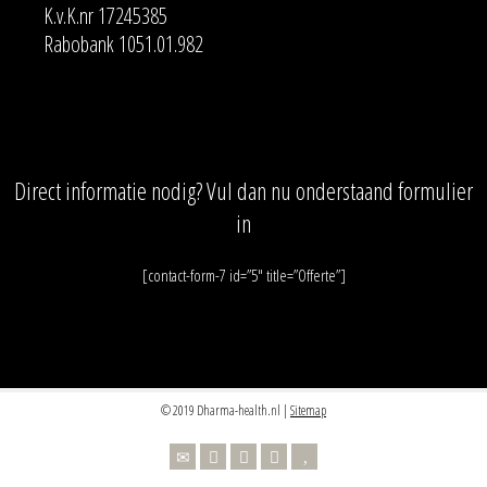
K.v.K.nr 17245385
Rabobank 1051.01.982
Direct informatie nodig? Vul dan nu onderstaand formulier
in
[contact-form-7 id=”5″ title=”Offerte”]
© 2019 Dharma-health.nl |
Sitemap