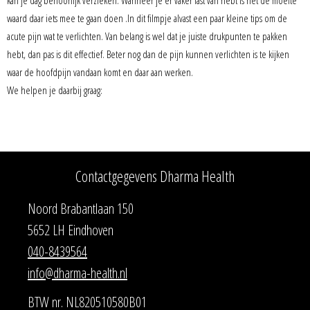
kan je dag behoorlijk verzieken. Wanneer je er vaker last van hebt is het de moeite
waard daar iets mee te gaan doen .In dit filmpje alvast een paar kleine tips om de
acute pijn wat te verlichten. Van belang is wel dat je juiste drukpunten te pakken
hebt, dan pas is dit effectief. Beter nog dan de pijn kunnen verlichten is te kijken
waar de hoofdpijn vandaan komt en daar aan werken.
We helpen je daarbij graag:
Contactgegevens Dharma Health
Noord Brabantlaan 150
5652 LH Eindhoven
040-8439564
info@dharma-health.nl
BTW nr. NL820510580B01