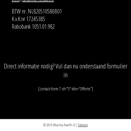
BTW nr. NL820510580B01
K.v.K.nr 17245385
Rabobank 1051.01.982
Direct informatie nodig? Vul dan nu onderstaand formulier
in
[contact-form-7 id=”5″ title=”Offerte”]
© 2019 Dharma-health.nl |
Sitemap