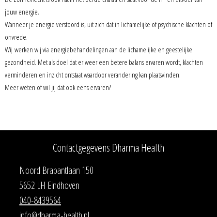
jouw energie.
Wanneer je energie verstoord is, uit zich dat in lichamelijke of psychische klachten of
onvrede.
Wij werken wij via energiebehandelingen aan de lichamelijke en geestelijke
gezondheid. Met als doel dat er weer een betere balans ervaren wordt, klach
ten
verminderen en inzicht ontstaat waardoor verandering kan plaatsvinden.
Meer weten of wil jij dat ook eens ervaren?
Contactgegevens Dharma Health
Noord Brabantlaan 150
5652 LH Eindhoven
040-8439564
info@dharma-health.nl