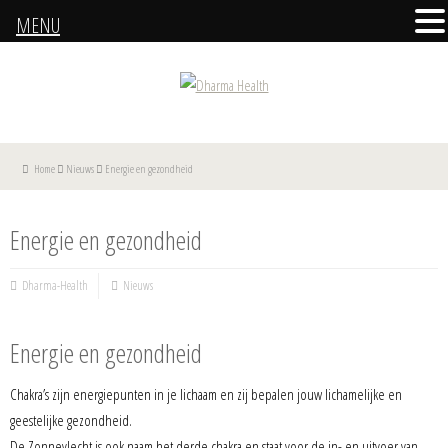
MENU
Home
Nieuws
Energie en gezondheid
Energie en gezondheid
Dharma-Health
Nieuws
Energie en gezondheid
Chakra’s zijn energiepunten in je lichaam en zij bepalen jouw lichamelijke en
geestelijke gezondheid.
De Zonnevlecht is ook naam het derde chakra en staat voor de in- en uitvoer van