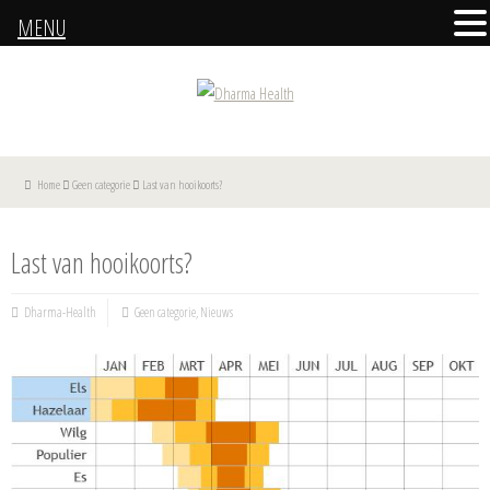
MENU
Home
Geen categorie
Last van hooikoorts?
Last van hooikoorts?
Dharma-Health
Geen categorie
,
Nieuws