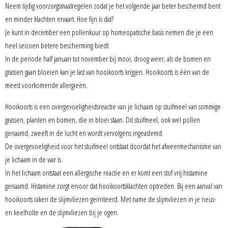
Neem tijdig voorzorgsmaatregelen zodat je het volgende jaar beter beschermd bent
en minder klachten ervaart. Hoe fijn is dat?
Je kunt in december een pollenkuur op homeopatische basis nemen die je een
heel seizoen betere bescherming biedt.
In de periode half januari tot november bij mooi, droog weer, als de bomen en
grassen gaan bloeien kan je last van hooikoorts krijgen. Hooikoorts is één van de
meest voorkomende allergieën.
Hooikoorts is een overgevoeligheidsreactie van je lichaam op stuifmeel van sommige
grassen, planten en bomen, die in bloei staan. Dit stuifmeel, ook wel pollen
genaamd, zweeft in de lucht en wordt vervolgens ingeademd.
De overgevoeligheid voor het stuifmeel ontstaat doordat het afweermechanisme van
je lichaam in de war is.
In het lichaam ontstaat een allergische reactie en er komt een stof vrij:histamine
genaamd. Histamine zorgt ervoor dat hooikoortsklachten optreden. Bij een aanval van
hooikoorts raken de slijmvliezen geïrriteerd. Met name de slijmvliezen in je neus-
en keelholte en de slijmvliezen bij je ogen.