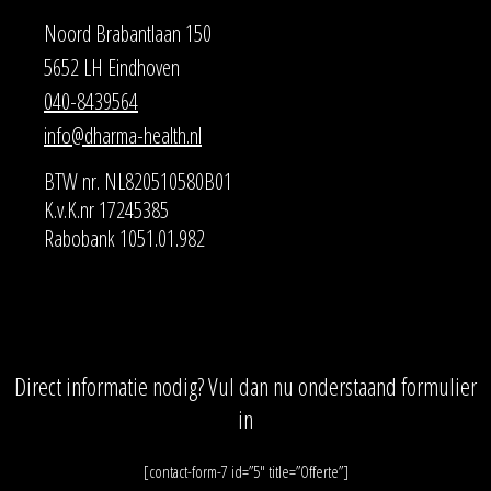
Noord Brabantlaan 150
5652 LH Eindhoven
040-8439564
info@dharma-health.nl
BTW nr. NL820510580B01
K.v.K.nr 17245385
Rabobank 1051.01.982
Direct informatie nodig? Vul dan nu onderstaand formulier
in
[contact-form-7 id=”5″ title=”Offerte”]